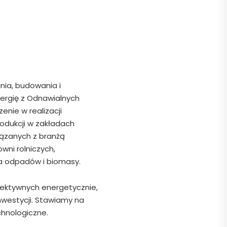
nia, budowania i
nergię z Odnawialnych
enie w realizacji
rodukcji w zakładach
iązanych z branżą
wni rolniczych,
ia odpadów i biomasy.
fektywnych energetycznie,
nwestycji. Stawiamy na
chnologiczne.