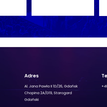
Adres
Te
Al. Jana Pawła II 1D/26, Gdańsk
+4
Chopina 2A/D19, Starogard
Gdański